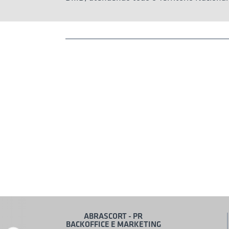
ABRASCORT - PR
BACKOFFICE E MARKETING